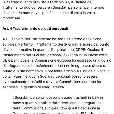
3.2 Fermo quanto previsto all’articolo 3.1, il Titolare del
Trattamento può conservare i Suoi dati personali per il tempo
richiesto da normative specifiche, come di volta in volta
modificate.
Art. 4 Trasferimento dei dati personali
4.1 Il Titolare del Trattamento ha sede all’interno dell’Unione
europea. Pertanto, il trattamento dei Suoi dati è sicuro dal punto
di vista normativo in quanto disciplinato dal GDPR. Qualora il
trasferimento dei Suoi dati personali avvenga in un Paese extra-
UE e per il quale la Commissione europea ha espresso un giudizio
di adeguatezza, il trasferimento si ritiene in ogni caso sicuro dal
punto di vista normativo. Il presente articolo 4.1 indica di volta in
volta i Paesi nei quali i Suoi dati personali possono essere
eventualmente trasferiti e dove la Commissione europea ha
espresso un giudizio di adeguatezza.
I Suoi dati personali possono essere trasferiti in USA in
base a quanto stabilito dalla decisione di adeguatezza
della Commissione europea. Con questa decisione la
Commissione europea ha deciso che gli USA offrono una