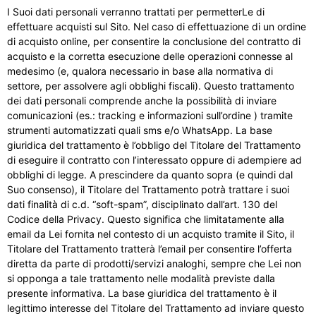
I Suoi dati personali verranno trattati per permetterLe di
effettuare acquisti sul Sito. Nel caso di effettuazione di un ordine
di acquisto online, per consentire la conclusione del contratto di
acquisto e la corretta esecuzione delle operazioni connesse al
medesimo (e, qualora necessario in base alla normativa di
settore, per assolvere agli obblighi fiscali). Questo trattamento
dei dati personali comprende anche la possibilità di inviare
comunicazioni (es.: tracking e informazioni sull’ordine ) tramite
strumenti automatizzati quali sms e/o WhatsApp. La base
giuridica del trattamento è l’obbligo del Titolare del Trattamento
di eseguire il contratto con l’interessato oppure di adempiere ad
obblighi di legge. A prescindere da quanto sopra (e quindi dal
Suo consenso), il Titolare del Trattamento potrà trattare i suoi
dati finalità di c.d. “soft-spam”, disciplinato dall’art. 130 del
Codice della Privacy. Questo significa che limitatamente alla
email da Lei fornita nel contesto di un acquisto tramite il Sito, il
Titolare del Trattamento tratterà l’email per consentire l’offerta
diretta da parte di prodotti/servizi analoghi, sempre che Lei non
si opponga a tale trattamento nelle modalità previste dalla
presente informativa. La base giuridica del trattamento è il
legittimo interesse del Titolare del Trattamento ad inviare questo