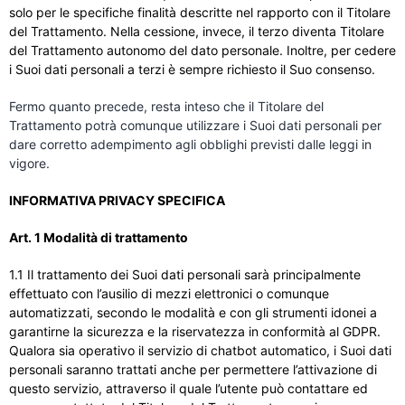
solo per le specifiche finalità descritte nel rapporto con il Titolare
del Trattamento. Nella cessione, invece, il terzo diventa Titolare
del Trattamento autonomo del dato personale. Inoltre, per cedere
i Suoi dati personali a terzi è sempre richiesto il Suo consenso.
Fermo quanto precede, resta inteso che il Titolare del
Trattamento potrà comunque utilizzare i Suoi dati personali per
dare corretto adempimento agli obblighi previsti dalle leggi in
vigore.
INFORMATIVA PRIVACY SPECIFICA
Art. 1 Modalità di trattamento
1.1 Il trattamento dei Suoi dati personali sarà principalmente
effettuato con l’ausilio di mezzi elettronici o comunque
automatizzati, secondo le modalità e con gli strumenti idonei a
garantirne la sicurezza e la riservatezza in conformità al GDPR.
Qualora sia operativo il servizio di chatbot automatico, i Suoi dati
personali saranno trattati anche per permettere l’attivazione di
questo servizio, attraverso il quale l’utente può contattare ed