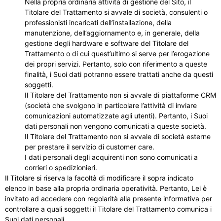
Nella propria ordinaria attività di gestione del Sito, il
Titolare del Trattamento si avvale di società, consulenti o
professionisti incaricati dell’installazione, della
manutenzione, dell’aggiornamento e, in generale, della
gestione degli hardware e software del Titolare del
Trattamento o di cui quest’ultimo si serve per l’erogazione
dei propri servizi. Pertanto, solo con riferimento a queste
finalità, i Suoi dati potranno essere trattati anche da questi
soggetti.
Il Titolare del Trattamento non si avvale di piattaforme CRM
(società che svolgono in particolare l’attività di inviare
comunicazioni automatizzate agli utenti). Pertanto, i Suoi
dati personali non vengono comunicati a queste società.
Il Titolare del Trattamento non si avvale di società esterne
per prestare il servizio di customer care.
I dati personali degli acquirenti non sono comunicati a
corrieri o spedizionieri.
Il Titolare si riserva la facoltà di modificare il sopra indicato
elenco in base alla propria ordinaria operatività. Pertanto, Lei è
invitato ad accedere con regolarità alla presente informativa per
controllare a quali soggetti il Titolare del Trattamento comunica i
Suoi dati personali.