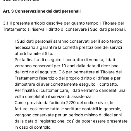
Art. 3 Conservazione dei dati personali
3.1 Il presente articolo descrive per quanto tempo il Titolare del
Trattamento si riserva il diritto di conservare i Suoi dati personali.
I Suoi dati personali saranno conservati per il solo tempo
necessario a garantire la corretta prestazione dei servizi
offerti tramite il Sito.
Per la finalità di eseguire il contratto di vendita, i dati
verranno conservati per 10 anni dalla data di ricezione
dell’ordine di acquisto. Ciò per permettere al Titolare del
Trattamento l’esercizio del proprio diritto di difesa e per
dimostrare di aver correttamente eseguito il contratto.
Per finalità di customer care, i dati verranno cancellati una
volta completato il servizio di assistenza.
Come previsto dall’articolo 2220 del codice civile, le
fatture, così come tutte le scritture contabili in generale,
vengono conservate per un periodo minimo di dieci anni
dalla data di registrazione, così da poter essere presentate
in caso di controllo.