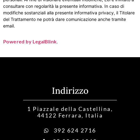
consultare con regolarità la presente informativa. In caso di
modifiche sostanziali alla presente informativa privacy, il Titolare
del Trattamento ne potrà dare comunicazione anche tramite
email.
Powered by LegalBlink
.
Indirizzo
1 Piazzale della Castellina,
44122 Ferrara, Italia
392 624 2716