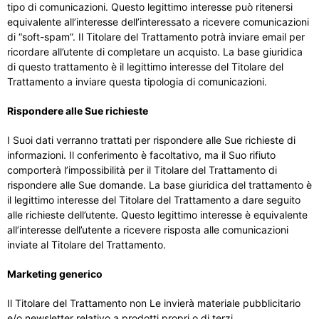
tipo di comunicazioni. Questo legittimo interesse può ritenersi
equivalente all’interesse dell’interessato a ricevere comunicazioni
di “soft-spam”. Il Titolare del Trattamento potrà inviare email per
ricordare all’utente di completare un acquisto. La base giuridica
di questo trattamento è il legittimo interesse del Titolare del
Trattamento a inviare questa tipologia di comunicazioni.
Rispondere alle Sue richieste
I Suoi dati verranno trattati per rispondere alle Sue richieste di
informazioni. Il conferimento è facoltativo, ma il Suo rifiuto
comporterà l’impossibilità per il Titolare del Trattamento di
rispondere alle Sue domande. La base giuridica del trattamento è
il legittimo interesse del Titolare del Trattamento a dare seguito
alle richieste dell’utente. Questo legittimo interesse è equivalente
all’interesse dell’utente a ricevere risposta alle comunicazioni
inviate al Titolare del Trattamento.
Marketing generico
Il Titolare del Trattamento non Le invierà materiale pubblicitario
e/o newsletter relativo a prodotti propri o di terzi.