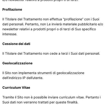
Profilazione
Il Titolare del Trattamento non effettua “profilazione” con i Suoi
dati personali. Pertanto, non Le invierà materiale pubblicitario e/o
newsletter relativi a prodotti propri o di terzi di Suo specifico
interesse.
Cessione dei dati
Il Titolare del Trattamento non cede a terzi i Suoi dati personali.
Geolocalizzazione
Il Sito non implementa strumenti di geolocalizzazione
dell’indirizzo IP dell’utente.
Curriculum Vitae
Tramite il Sito non è possibile inviare curriculum vitae. Pertanto i
Suoi dati non verranno trattati per queste finalità.